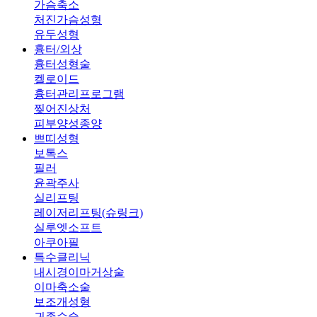
가슴축소
처진가슴성형
유두성형
흉터/외상
흉터성형술
켈로이드
흉터관리프로그램
찢어진상처
피부양성종양
쁘띠성형
보톡스
필러
윤곽주사
실리프팅
레이저리프팅(슈링크)
실루엣소프트
아쿠아필
특수클리닉
내시경이마거상술
이마축소술
보조개성형
귀족수술