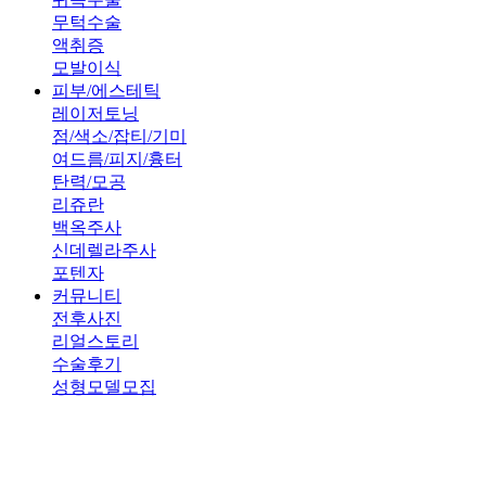
무턱수술
액취증
모발이식
피부/에스테틱
레이저토닝
점/색소/잡티/기미
여드름/피지/흉터
탄력/모공
리쥬란
백옥주사
신데렐라주사
포텐자
커뮤니티
전후사진
리얼스토리
수술후기
성형모델모집