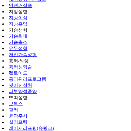
안면거상술
지방성형
지방이식
지방흡입
가슴성형
가슴확대
가슴축소
유두성형
처진가슴성형
흉터/외상
흉터성형술
켈로이드
흉터관리프로그램
찢어진상처
피부양성종양
쁘띠성형
보톡스
필러
윤곽주사
실리프팅
레이저리프팅(슈링크)