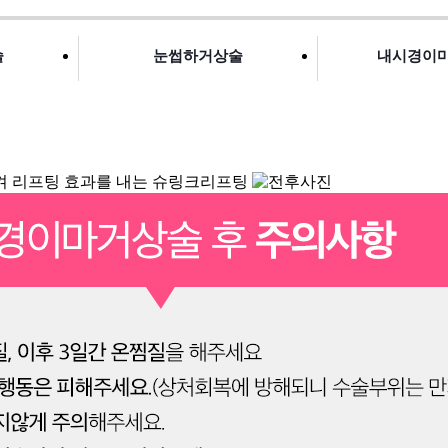
술
눈썹하거상술
내시경이