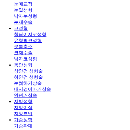
눈매교정
눈밑성형
남자눈성형
눈재수술
코성형
청담이지코성형
유형별코성형
콧볼축소
코재수술
남자코성형
동안성형
상안검 성형술
하안검 성형술
눈썹하거상술
내시경이마거상술
안면거상술
지방성형
지방이식
지방흡입
가슴성형
가슴확대