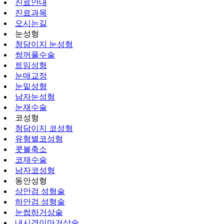
진료안내
진료과목
오시는길
눈성형
청담이지 눈성형
쌍꺼풀수술
트임성형
눈매교정
눈밑성형
남자눈성형
눈재수술
코성형
청담이지 코성형
유형별코성형
콧볼축소
코재수술
남자코성형
동안성형
상안검 성형술
하안검 성형술
눈썹하거상술
내시경이마거상술