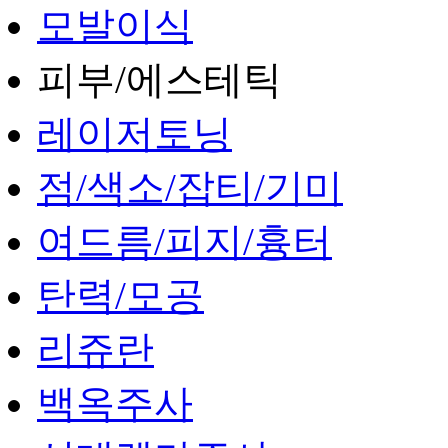
모발이식
피부/에스테틱
레이저토닝
점/색소/잡티/기미
여드름/피지/흉터
탄력/모공
리쥬란
백옥주사