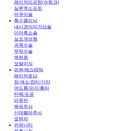
레이저리프팅(슈링크)
실루엣소프트
아쿠아필
특수클리닉
내시경이마거상술
이마축소술
보조개성형
귀족수술
무턱수술
액취증
모발이식
피부/에스테틱
레이저토닝
점/색소/잡티/기미
여드름/피지/흉터
탄력/모공
리쥬란
백옥주사
신데렐라주사
포텐자
커뮤니티