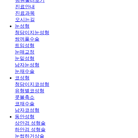
병원둘러보기
진료안내
진료과목
오시는길
눈성형
청담이지눈성형
쌍꺼풀수술
트임성형
눈매교정
눈밑성형
남자눈성형
눈재수술
코성형
청담이지코성형
유형별코성형
콧볼축소
코재수술
남자코성형
동안성형
상안검 성형술
하안검 성형술
눈썹하거상술