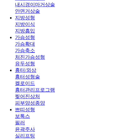
내시경이마거상술
안면거상술
지방성형
지방이식
지방흡입
가슴성형
가슴확대
가슴축소
처진가슴성형
유두성형
흉터/외상
흉터성형술
켈로이드
흉터관리프로그램
찢어진상처
피부양성종양
쁘띠성형
보톡스
필러
윤곽주사
실리프팅