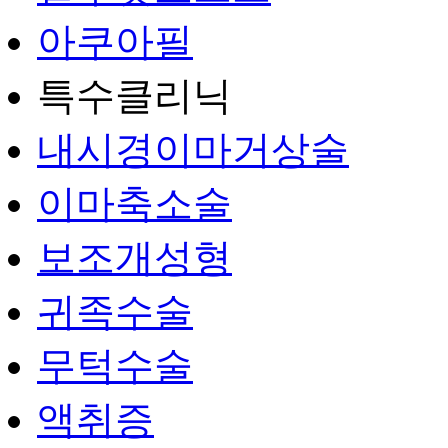
아쿠아필
특수클리닉
내시경이마거상술
이마축소술
보조개성형
귀족수술
무턱수술
액취증