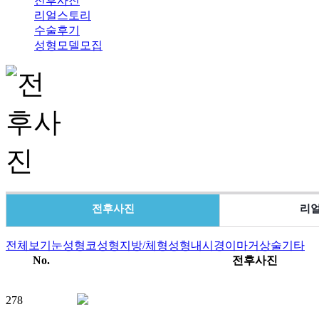
전후사진
리얼스토리
수술후기
성형모델모집
전후사진
리
전체보기
눈성형
코성형
지방/체형성형
내시경이마거상술
기타
No.
전후사진
278