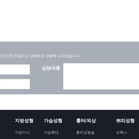
간내에 친절하고 정확하게 상담해 드리겠습니다.
상담내용
지방성형
가슴성형
흉터/외상
쁘띠성형
지방이식
가슴확대
흉터성형술
보톡스