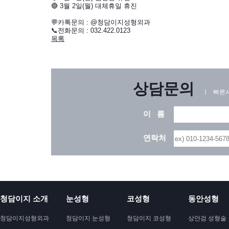
🔴 3월 2일(월) 대체휴일 휴진
💬카톡문의 : @청담이지성형외과
📞전화문의 : 032.422.0123
목록
상담문의
ㅣ 빠른시
이 름
연락처
청담이지 소개
눈성형
코성형
동안성형
청담이지성형외과
청담이지 눈성형
청담이지 코성형
상안검 성형술