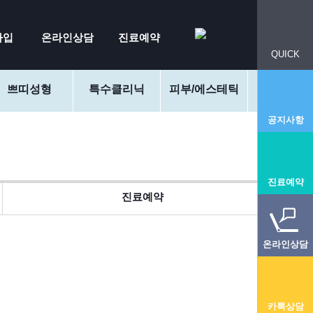
가입
온라인상담
진료예약
QUICK
쁘띠성형
특수클리닉
피부/에스테틱
커뮤니
공지사항
진료예약
진료예약
온라인상담
카톡상담