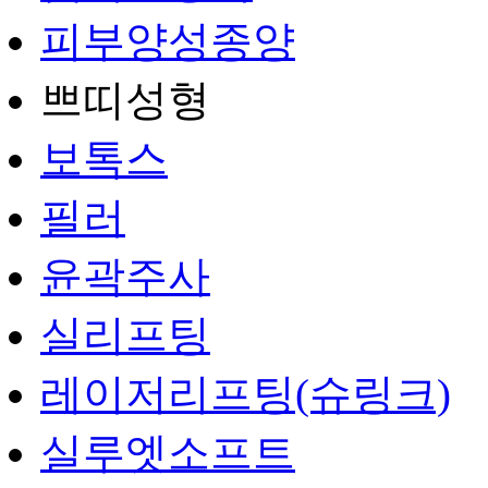
피부양성종양
쁘띠성형
보톡스
필러
윤곽주사
실리프팅
레이저리프팅(슈링크)
실루엣소프트