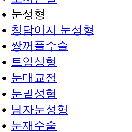
눈성형
청담이지 눈성형
쌍꺼풀수술
트임성형
눈매교정
눈밑성형
남자눈성형
눈재수술