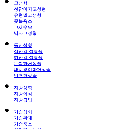
코성형
청담이지코성형
유형별코성형
콧볼축소
코재수술
남자코성형
동안성형
상안검 성형술
하안검 성형술
눈썹하거상술
내시경이마거상술
안면거상술
지방성형
지방이식
지방흡입
가슴성형
가슴확대
가슴축소