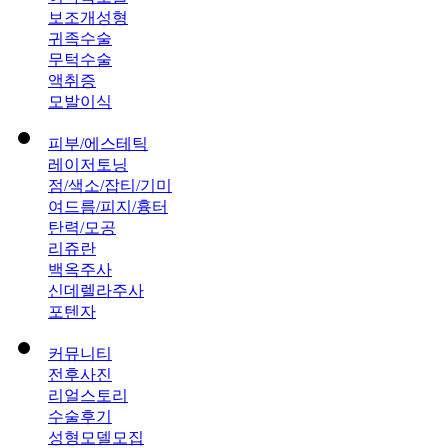
보조개성형
귀족수술
무턱수술
액취증
모발이식
피부/에스테틱
레이저토닝
점/색소/잡티/기미
여드름/피지/흉터
탄력/모공
리쥬란
백옥주사
신데렐라주사
포텐자
커뮤니티
전후사진
리얼스토리
수술후기
성형모델모집