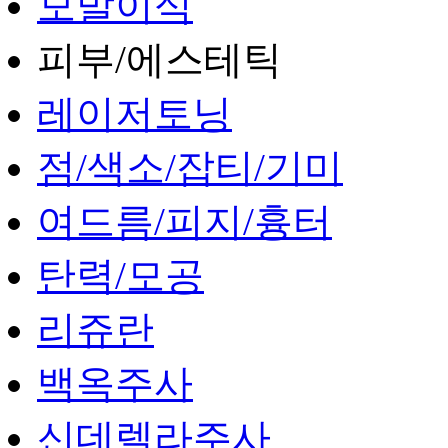
모발이식
피부/에스테틱
레이저토닝
점/색소/잡티/기미
여드름/피지/흉터
탄력/모공
리쥬란
백옥주사
신데렐라주사