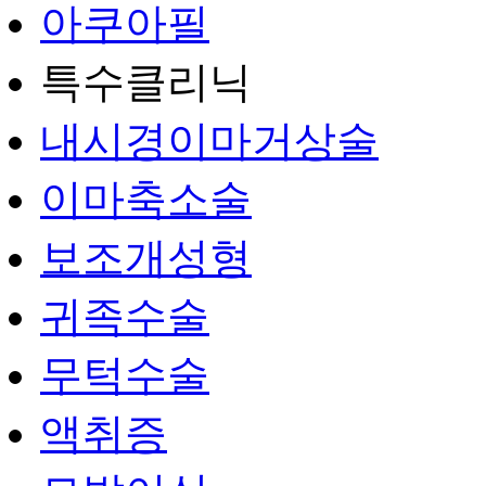
아쿠아필
특수클리닉
내시경이마거상술
이마축소술
보조개성형
귀족수술
무턱수술
액취증