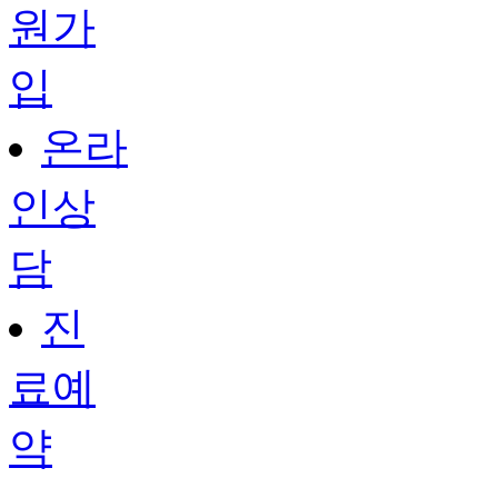
원가
입
온라
인상
담
진
료예
약