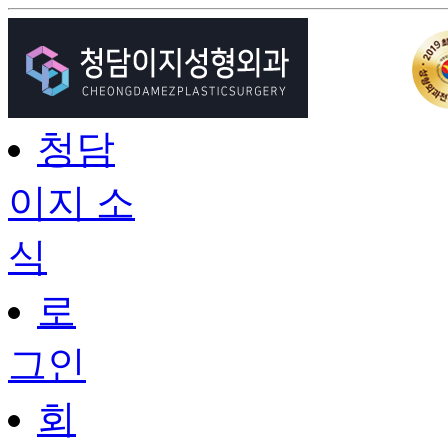
청담
이지 소
식
로
그인
회