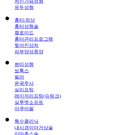
처진가슴성형
유두성형
흉터/외상
흉터성형술
켈로이드
흉터관리프로그램
찢어진상처
피부양성종양
쁘띠성형
보톡스
필러
윤곽주사
실리프팅
레이저리프팅(슈링크)
실루엣소프트
아쿠아필
특수클리닉
내시경이마거상술
이마축소술