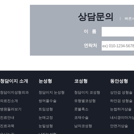
상담문의
ㅣ 빠른시
이 름
연락처
청담이지 소개
눈성형
코성형
동안성형
청담이지성형외과
청담이지 눈성형
청담이지 코성형
상안검 성형술
의료진소개
쌍꺼풀수술
유형별코성형
하안검 성형술
병원둘러보기
트임성형
콧볼축소
눈썹하거상술
진료안내
눈매교정
코재수술
내시경이마거
진료과목
눈밑성형
남자코성형
안면거상술