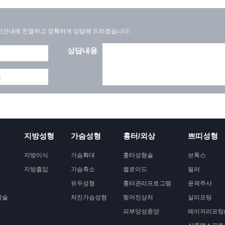
간내에 친절하고 정확하게 상담해 드리겠습니다.
상담내용
지방성형
가슴성형
흉터/외상
쁘띠성형
지방이식
가슴확대
흉터성형술
보톡스
지방흡입
가슴축소
켈로이드
필러
유두성형
흉터관리프로그램
윤곽주사
상술
처진가슴성형
찢어진상처
실리프팅
피부양성종양
레이저리프팅(