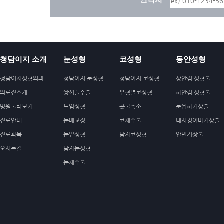
청담이지 소개
눈성형
코성형
동안성형
청담이지성형외과
청담이지 눈성형
청담이지 코성형
상안검 성형술
의료진소개
쌍꺼풀수술
유형별코성형
하안검 성형술
병원둘러보기
트임성형
콧볼축소
눈썹하거상술
진료안내
눈매교정
코재수술
내시경이마거상술
진료과목
눈밑성형
남자코성형
안면거상술
오시는길
남자눈성형
눈재수술