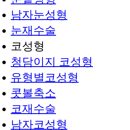
남자눈성형
눈재수술
코성형
청담이지 코성형
유형별코성형
콧볼축소
코재수술
남자코성형