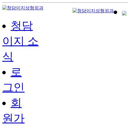
청담
이지 소
식
로
그인
회
원가