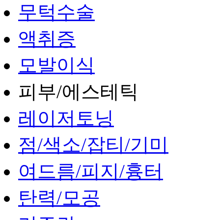
무턱수술
액취증
모발이식
피부/에스테틱
레이저토닝
점/색소/잡티/기미
여드름/피지/흉터
탄력/모공