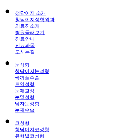
청담이지 소개
청담이지성형외과
의료진소개
병원둘러보기
진료안내
진료과목
오시는길
눈성형
청담이지눈성형
쌍꺼풀수술
트임성형
눈매교정
눈밑성형
남자눈성형
눈재수술
코성형
청담이지코성형
유형별코성형