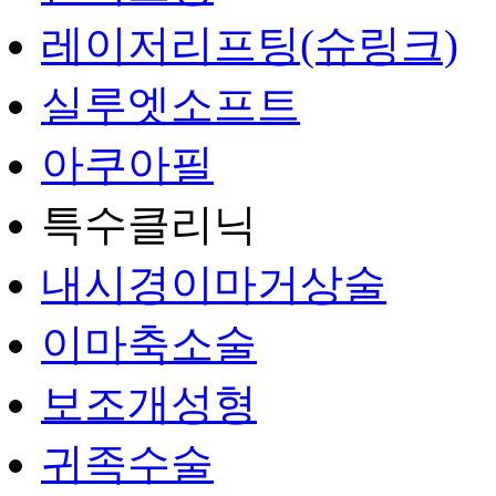
레이저리프팅(슈링크)
실루엣소프트
아쿠아필
특수클리닉
내시경이마거상술
이마축소술
보조개성형
귀족수술