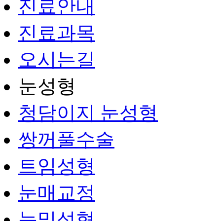
진료안내
진료과목
오시는길
눈성형
청담이지 눈성형
쌍꺼풀수술
트임성형
눈매교정
눈밑성형