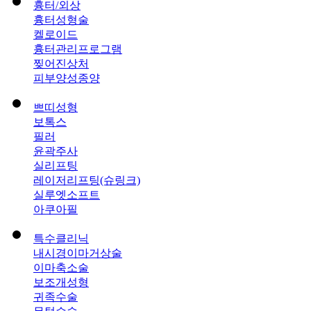
흉터/외상
흉터성형술
켈로이드
흉터관리프로그램
찢어진상처
피부양성종양
쁘띠성형
보톡스
필러
윤곽주사
실리프팅
레이저리프팅(슈링크)
실루엣소프트
아쿠아필
특수클리닉
내시경이마거상술
이마축소술
보조개성형
귀족수술