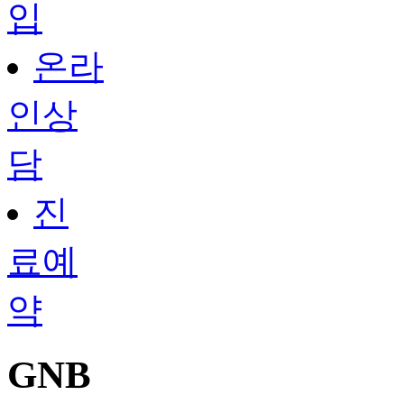
입
온라
인상
담
진
료예
약
GNB