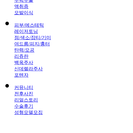
무턱수술
액취증
모발이식
피부/에스테틱
레이저토닝
점/색소/잡티/기미
여드름/피지/흉터
탄력/모공
리쥬란
백옥주사
신데렐라주사
포텐자
커뮤니티
전후사진
리얼스토리
수술후기
성형모델모집