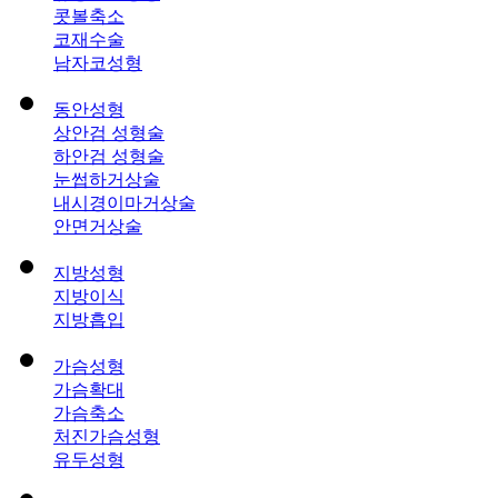
콧볼축소
코재수술
남자코성형
동안성형
상안검 성형술
하안검 성형술
눈썹하거상술
내시경이마거상술
안면거상술
지방성형
지방이식
지방흡입
가슴성형
가슴확대
가슴축소
처진가슴성형
유두성형