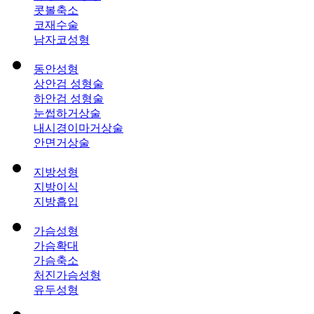
콧볼축소
코재수술
남자코성형
동안성형
상안검 성형술
하안검 성형술
눈썹하거상술
내시경이마거상술
안면거상술
지방성형
지방이식
지방흡입
가슴성형
가슴확대
가슴축소
처진가슴성형
유두성형