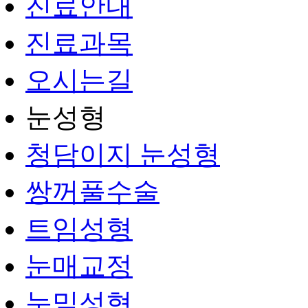
진료안내
진료과목
오시는길
눈성형
청담이지 눈성형
쌍꺼풀수술
트임성형
눈매교정
눈밑성형