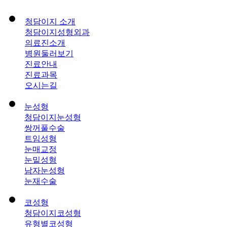
청담이지 소개
청담이지성형외과
의료진소개
병원둘러보기
진료안내
진료과목
오시는길
눈성형
청담이지눈성형
쌍꺼풀수술
트임성형
눈매교정
눈밑성형
남자눈성형
눈재수술
코성형
청담이지코성형
유형별코성형