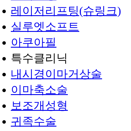
레이저리프팅(슈링크)
실루엣소프트
아쿠아필
특수클리닉
내시경이마거상술
이마축소술
보조개성형
귀족수술