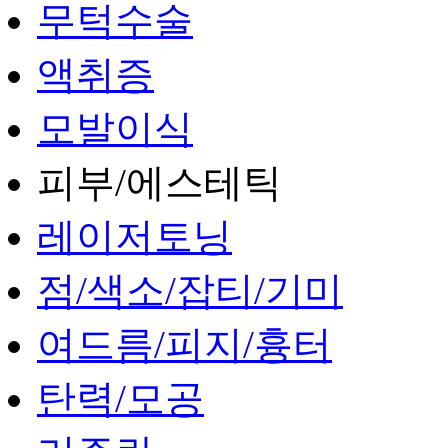
무턱수술
액취증
모발이식
피부/에스테틱
레이저토닝
점/색소/잡티/기미
여드름/피지/흉터
탄력/모공