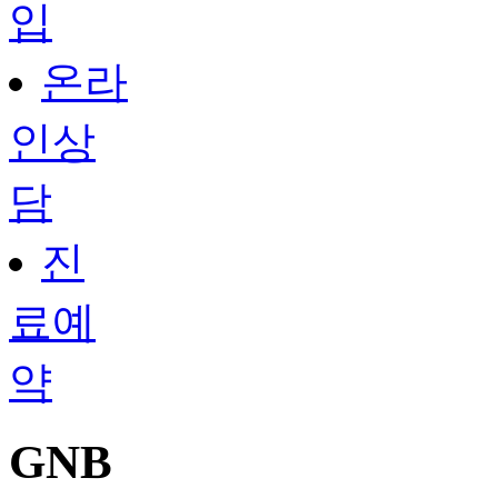
입
온라
인상
담
진
료예
약
GNB