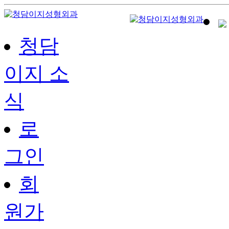
청담
이지 소
식
로
그인
회
원가