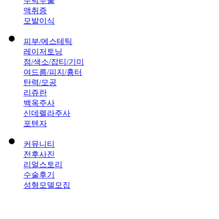
무턱수술
액취증
모발이식
피부/에스테틱
레이저토닝
점/색소/잡티/기미
여드름/피지/흉터
탄력/모공
리쥬란
백옥주사
신데렐라주사
포텐자
커뮤니티
전후사진
리얼스토리
수술후기
성형모델모집