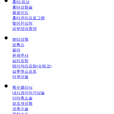
흉터/외상
흉터성형술
켈로이드
흉터관리프로그램
찢어진상처
피부양성종양
쁘띠성형
보톡스
필러
윤곽주사
실리프팅
레이저리프팅(슈링크)
실루엣소프트
아쿠아필
특수클리닉
내시경이마거상술
이마축소술
보조개성형
귀족수술