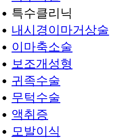
특수클리닉
내시경이마거상술
이마축소술
보조개성형
귀족수술
무턱수술
액취증
모발이식