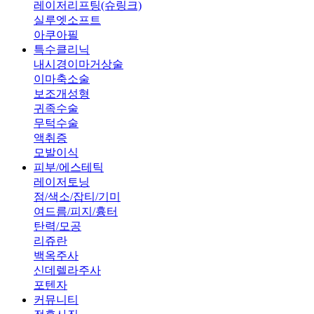
레이저리프팅(슈링크)
실루엣소프트
아쿠아필
특수클리닉
내시경이마거상술
이마축소술
보조개성형
귀족수술
무턱수술
액취증
모발이식
피부/에스테틱
레이저토닝
점/색소/잡티/기미
여드름/피지/흉터
탄력/모공
리쥬란
백옥주사
신데렐라주사
포텐자
커뮤니티