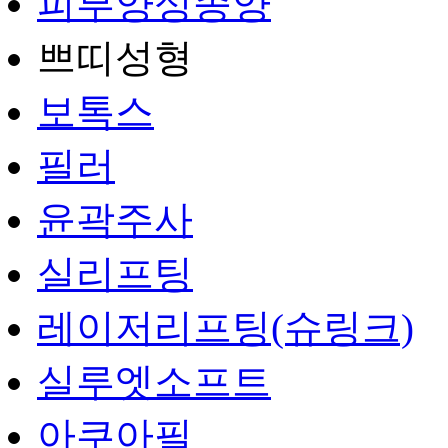
피부양성종양
쁘띠성형
보톡스
필러
윤곽주사
실리프팅
레이저리프팅(슈링크)
실루엣소프트
아쿠아필