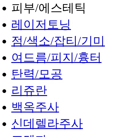
피부/에스테틱
레이저토닝
점/색소/잡티/기미
여드름/피지/흉터
탄력/모공
리쥬란
백옥주사
신데렐라주사