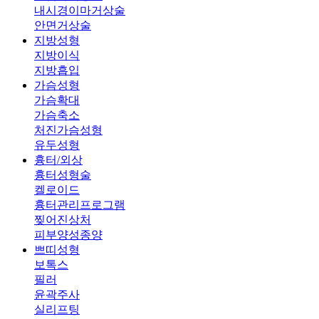
내시경이마거상술
안면거상술
지방성형
지방이식
지방흡입
가슴성형
가슴확대
가슴축소
처진가슴성형
유두성형
흉터/외상
흉터성형술
켈로이드
흉터관리프로그램
찢어진상처
피부양성종양
쁘띠성형
보톡스
필러
윤곽주사
실리프팅