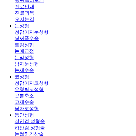
병원둘러보기
진료안내
진료과목
오시는길
눈성형
청담이지눈성형
쌍꺼풀수술
트임성형
눈매교정
눈밑성형
남자눈성형
눈재수술
코성형
청담이지코성형
유형별코성형
콧볼축소
코재수술
남자코성형
동안성형
상안검 성형술
하안검 성형술
눈썹하거상술