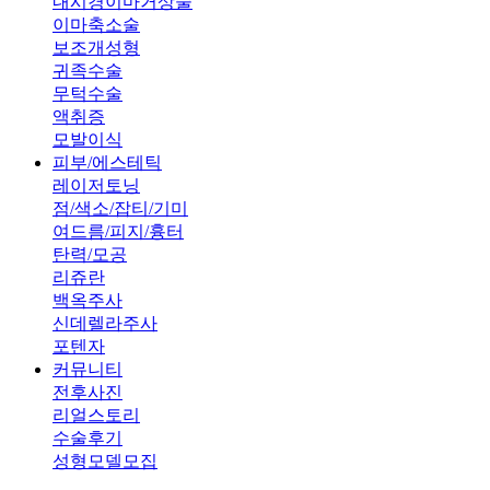
내시경이마거상술
이마축소술
보조개성형
귀족수술
무턱수술
액취증
모발이식
피부/에스테틱
레이저토닝
점/색소/잡티/기미
여드름/피지/흉터
탄력/모공
리쥬란
백옥주사
신데렐라주사
포텐자
커뮤니티
전후사진
리얼스토리
수술후기
성형모델모집