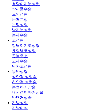
청담이지눈성형
쌍꺼풀수술
트임성형
눈매교정
눈밑성형
남자눈성형
눈재수술
코성형
청담이지코성형
유형별코성형
콧볼축소
코재수술
남자코성형
동안성형
상안검 성형술
하안검 성형술
눈썹하거상술
내시경이마거상술
안면거상술
지방성형
지방이식