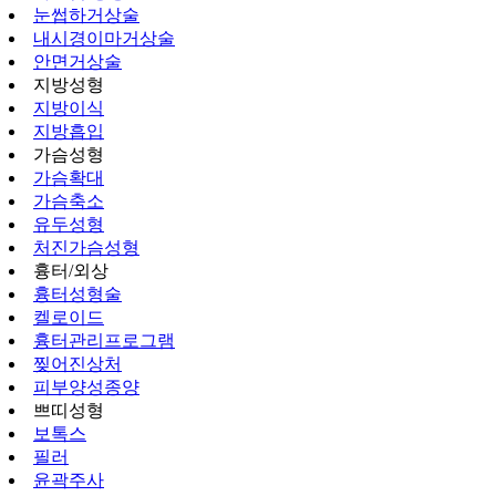
눈썹하거상술
내시경이마거상술
안면거상술
지방성형
지방이식
지방흡입
가슴성형
가슴확대
가슴축소
유두성형
처진가슴성형
흉터/외상
흉터성형술
켈로이드
흉터관리프로그램
찢어진상처
피부양성종양
쁘띠성형
보톡스
필러
윤곽주사