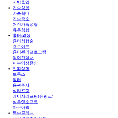
지방흡입
가슴성형
가슴확대
가슴축소
처진가슴성형
유두성형
흉터/외상
흉터성형술
켈로이드
흉터관리프로그램
찢어진상처
피부양성종양
쁘띠성형
보톡스
필러
윤곽주사
실리프팅
레이저리프팅(슈링크)
실루엣소프트
아쿠아필
특수클리닉