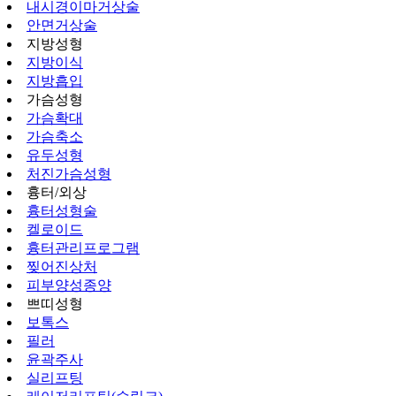
내시경이마거상술
안면거상술
지방성형
지방이식
지방흡입
가슴성형
가슴확대
가슴축소
유두성형
처진가슴성형
흉터/외상
흉터성형술
켈로이드
흉터관리프로그램
찢어진상처
피부양성종양
쁘띠성형
보톡스
필러
윤곽주사
실리프팅