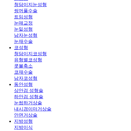
청담이지눈성형
쌍꺼풀수술
트임성형
눈매교정
눈밑성형
남자눈성형
눈재수술
코성형
청담이지코성형
유형별코성형
콧볼축소
코재수술
남자코성형
동안성형
상안검 성형술
하안검 성형술
눈썹하거상술
내시경이마거상술
안면거상술
지방성형
지방이식