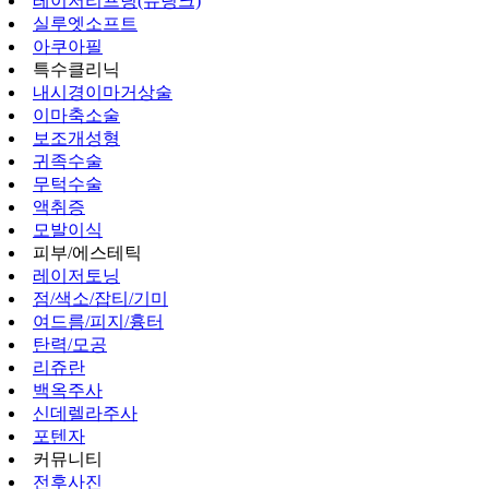
레이저리프팅(슈링크)
실루엣소프트
아쿠아필
특수클리닉
내시경이마거상술
이마축소술
보조개성형
귀족수술
무턱수술
액취증
모발이식
피부/에스테틱
레이저토닝
점/색소/잡티/기미
여드름/피지/흉터
탄력/모공
리쥬란
백옥주사
신데렐라주사
포텐자
커뮤니티
전후사진