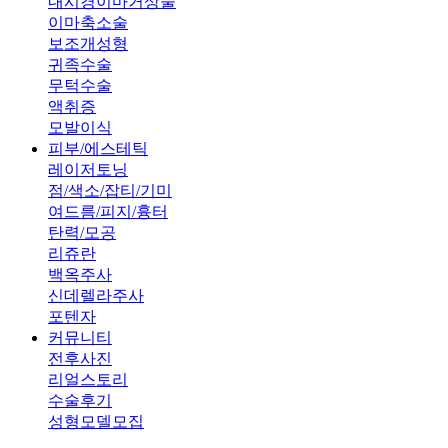
내시경이마거상술
이마축소술
보조개성형
귀족수술
무턱수술
액취증
모발이식
피부/에스테틱
레이저토닝
점/색소/잡티/기미
여드름/피지/흉터
탄력/모공
리쥬란
백옥주사
신데렐라주사
포텐자
커뮤니티
전후사진
리얼스토리
수술후기
성형모델모집