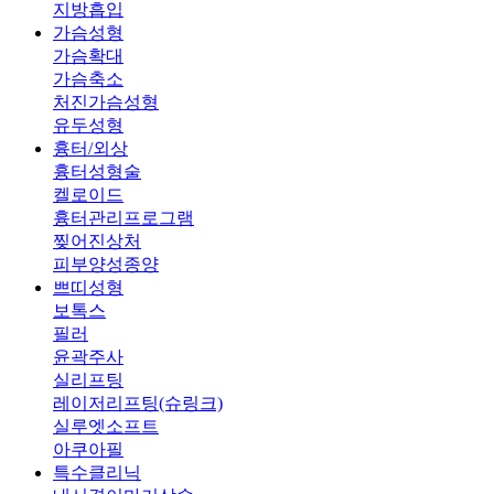
지방흡입
가슴성형
가슴확대
가슴축소
처진가슴성형
유두성형
흉터/외상
흉터성형술
켈로이드
흉터관리프로그램
찢어진상처
피부양성종양
쁘띠성형
보톡스
필러
윤곽주사
실리프팅
레이저리프팅(슈링크)
실루엣소프트
아쿠아필
특수클리닉